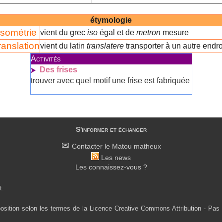
étymologie
isométrie
vient du grec
iso
égal et de
metron
mesure
ranslation
vient du latin
translatere
transporter à un autre endro
Activités
Des frises
trouver avec quel motif une frise est fabriquée
S'informer et échanger
Contacter le Matou matheux
Les news
Les connaissez-vous ?
t.
osition selon les termes de la Licence Creative Commons Attribution - Pas 