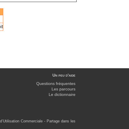
it
Un peu d'aide
Questions fréquentes
Les parcours
Le dictionnaire
d’Utilisation Commerciale - Partage dans les