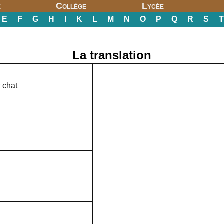
e
Collège
Lycée
E
F
G
H
I
K
L
M
N
O
P
Q
R
S
T
La translation
r chat