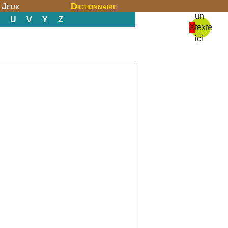
Jeux
Dictionnaire
un
U
V
Y
Z
X
texte
ici