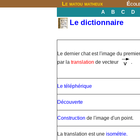
Le matou matheux
Écol
A
B
C
D
Le dictionnaire
Le dernier chat est l'image du premie
par la
translation
de vecteur
.
Le téléphérique
Découverte
Construction
de l'image d'un point.
La translation est une
isométrie.