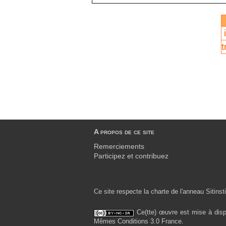
t
A propos de ce site
Remerciements
Participez et contribuez
Ce site respecte la charte de l'anneau Sitinsti
Ce(tte) œuvre est mise à disp
Mêmes Conditions 3.0 France.