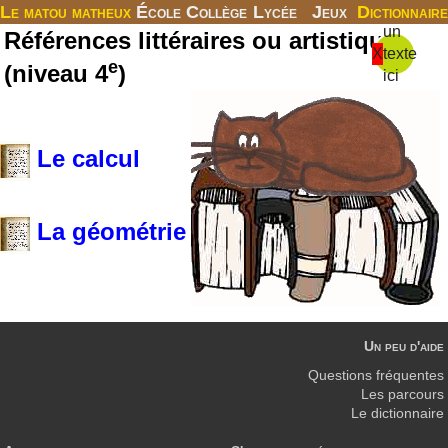
Le matou matheux
École
Collège
Lycée
Jeux
Dictionnaire
un
Références littéraires ou artistiques
X
texte
e
(niveau 4
)
ici
Le calcul
La géométrie
Un peu d'aide
Questions fréquentes
Les parcours
Le dictionnaire