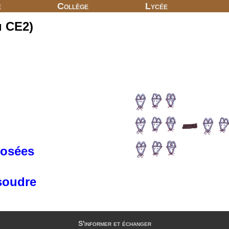
e
Collège
Lycée
u CE2)
posées
soudre
S'informer et échanger