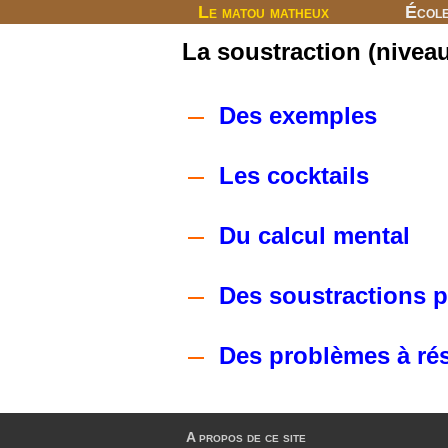
Le matou matheux
Écol
La soustraction (nivea
Des exemples
Les cocktails
Du calcul mental
Des soustractions 
Des problèmes à ré
A propos de ce site