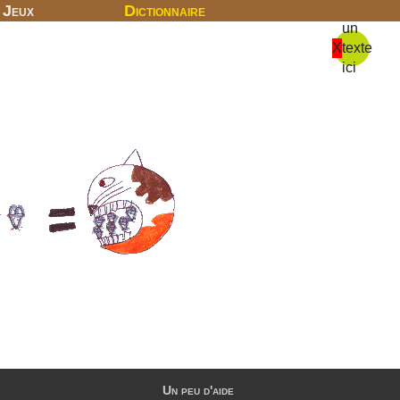
Jeux
Dictionnaire
un
X
texte
ici
Un peu d'aide