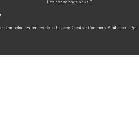
Les connaissez-vous ?
t.
osition selon les termes de la Licence Creative Commons Attribution - Pas 