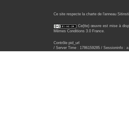
Ce site respecte la charte de l'anneau Sitinsti
Ce(tte) œuvre est mise à disp
Mêmes Conditions 3.0 France.
Contrôle pid_url
/ Server Time : 1786159285 / Sessioninfo : a