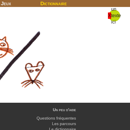
Jeux
Dictionnaire
un
X
texte
ici
Un peu d'aide
Questions fréquentes
Les parcours
Le dictionnaire