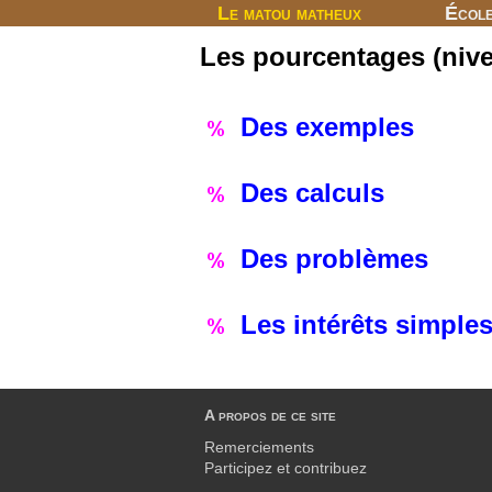
Le matou matheux
Écol
Les pourcentages (ni
Des exemples
Des calculs
Des problèmes
Les intérêts simple
A propos de ce site
Remerciements
Participez et contribuez