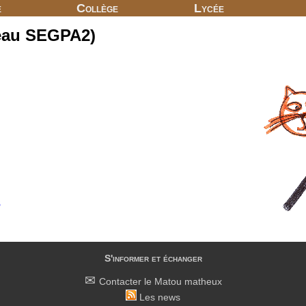
e
Collège
Lycée
veau SEGPA2)
s
S'informer et échanger
Contacter le Matou matheux
Les news