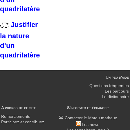
quadrilatère
Justifier
la nature
d'un
quadrilatère
Un peu d'aide
Questions fréquentes
Les parcours
Le dictionnaire
A propos de ce site
S'informer et échanger
Remerciements
Contacter le Matou matheux
Participez et contribuez
Les news