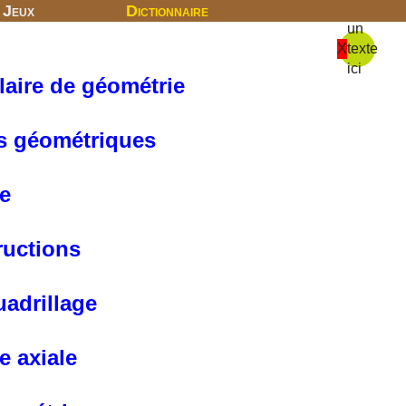
Jeux
Dictionnaire
un
X
texte
ici
aire de géométrie
s géométriques
e
ructions
adrillage
e axiale