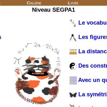
e
Collège
Lycée
Niveau SEGPA1
Le vocabul
Les figure
s
La distanc
Des const
Avec un qu
La symétri