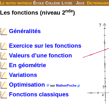
Le matou matheux
École
Collège
Lycée
Jeux
Dictionnaire
nde
Les fonctions (niveau 2
)
Généralités
Exercice sur les fonctions
Valeurs d'une fonction
En géométrie
Variations
Optimisation
sur
MathenPoche
Fonctions classiques