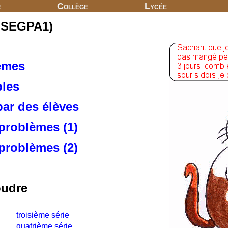
e
Collège
Lycée
u SEGPA1)
lèmes
les
ar des élèves
roblèmes (1)
roblèmes (2)
oudre
troisième série
quatrième série