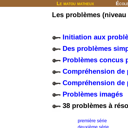
Le matou matheux
Écol
Les problèmes (nivea
Initiation aux prob
Des problèmes simp
Problèmes concus p
Compréhension de p
Compréhension de p
Problèmes imagés
38 problèmes à rés
première série
deuxième série