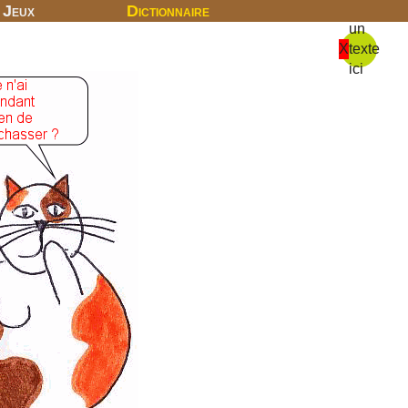
Jeux
Dictionnaire
un
X
texte
ici