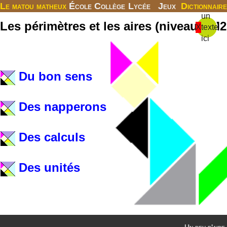
Le matou matheux
École
Collège
Lycée
Jeux
Dictionnaire
un
Les périmètres et les aires (niveau CM2
X
texte
ici
Du bon sens
Des napperons
Des calculs
Des unités