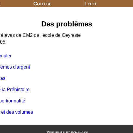
e
Collège
Lycée
Des problèmes
s élèves de CM2 de l'école de Ceyreste
005.
ompter
lèmes d'argent
nas
la Préhistoire
portionnalité
 et des volumes
S'informer et échanger