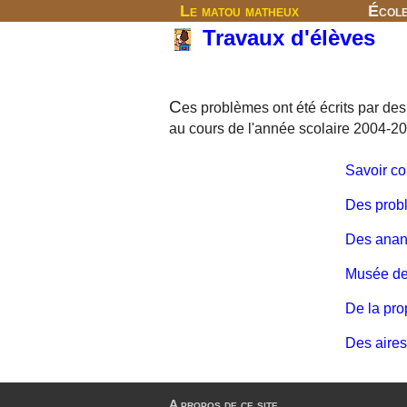
Le matou matheux
Écol
Travaux d'élèves
C
es problèmes ont été écrits par de
au cours de l'année scolaire 2004-2
Savoir c
Des prob
Des ana
Musée de 
De la pro
Des aires
A propos de ce site