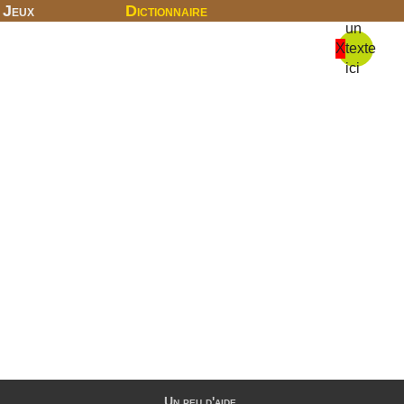
Jeux
Dictionnaire
un
X
texte
ici
Un peu d'aide