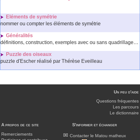
Eléments de symétrie
nommer ou compter les éléments de symétrie
Généralités
définitions, construction, exemples avec ou sans quadrillage…
Puzzle des oiseaux
puzzle d'Escher réalisé par Thérèse Eveilleau
Un peu d'aide
Questions fréquentes
Les parcours
Le dictionnaire
A propos de ce site
S'informer et échanger
Remerciements
Contacter le Matou matheux