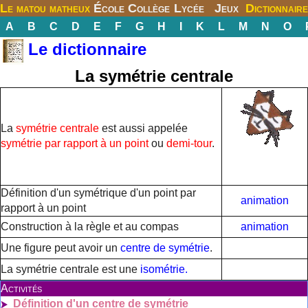
Le matou matheux
École
Collège
Lycée
Jeux
Dictionnaire
A
B
C
D
E
F
G
H
I
K
L
M
N
O
Le dictionnaire
La symétrie centrale
La
symétrie centrale
est aussi appelée
symétrie par rapport à un point
ou
demi-tour
.
Définition d'un symétrique d'un point par
animation
rapport à un point
Construction à la règle et au compas
animation
Une figure peut avoir un
centre de symétrie
.
La symétrie centrale est une
isométrie.
Activités
Définition d'un centre de symétrie