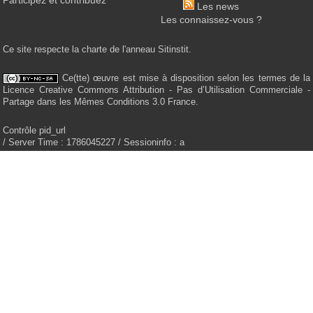
Participez et contribuez
Les news
Les connaissez-vous ?
Ce site respecte la charte de l'anneau Sitinstit.
Ce(tte) œuvre est mise à disposition selon les termes de la
Licence Creative Commons Attribution - Pas d’Utilisation Commerciale -
Partage dans les Mêmes Conditions 3.0 France.
Contrôle pid_url
/ Server Time : 1786045227 / Sessioninfo : a