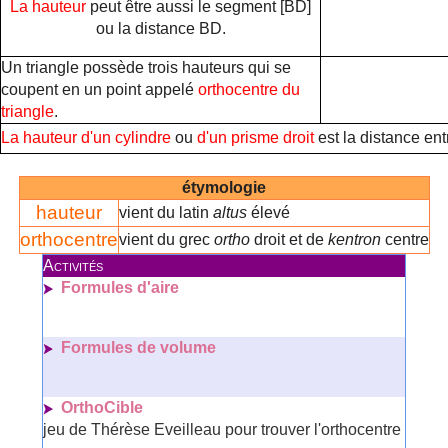
La hauteur
peut être aussi le segment [BD]
ou la distance BD.
Un triangle possède trois hauteurs qui se
coupent en un point appelé
orthocentre du
triangle
.
La hauteur d'un cylindre
ou
d'un prisme droit
est la distance en
étymologie
hauteur
vient du latin
altus
élevé
orthocentre
vient du grec
ortho
droit et de
kentron
centre
Activités
Formules d'aire
Formules de volume
OrthoCible
jeu de Thérèse Eveilleau pour trouver l'orthocentre