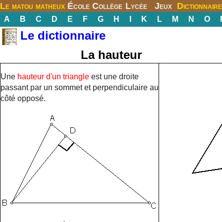
Le matou matheux
École
Collège
Lycée
Jeux
Dictionnaire
A
B
C
D
E
F
G
H
I
K
L
M
N
O
Le dictionnaire
La hauteur
Une
hauteur d'un triangle
est une droite
passant par un sommet et perpendiculaire au
côté opposé.