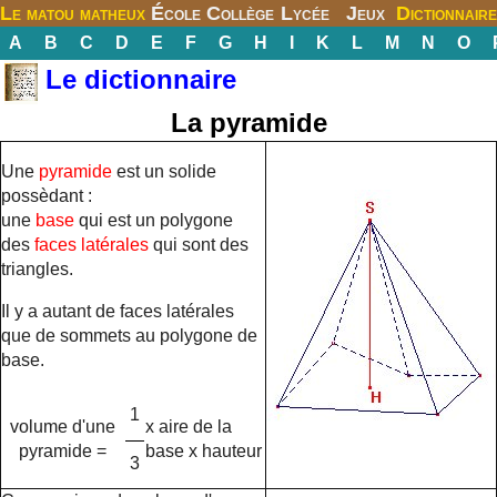
Le matou matheux
École
Collège
Lycée
Jeux
Dictionnaire
A
B
C
D
E
F
G
H
I
K
L
M
N
O
Le dictionnaire
La pyramide
Une
pyramide
est un solide
possèdant :
une
base
qui est un polygone
des
faces latérales
qui sont des
triangles.
Il y a autant de faces latérales
que de sommets au polygone de
base.
1
volume d'une
x aire de la
pyramide =
base x hauteur
3