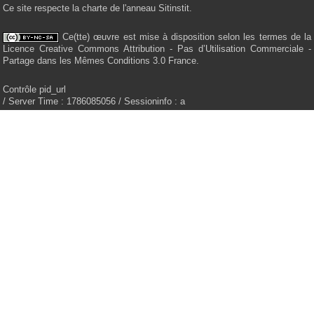
Ce site respecte la charte de l'anneau Sitinstit.
Ce(tte) œuvre est mise à disposition selon les termes de la
Licence Creative Commons Attribution - Pas d’Utilisation Commerciale -
Partage dans les Mêmes Conditions 3.0 France.
Contrôle pid_url
/ Server Time : 1786085056 / Sessioninfo : a