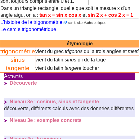
sont toujours compris entre 0 et 1.
Dans un triangle rectangle, quelle que soit la mesure x d'un
angle aigu, on a :
tan
x
=
sin
x
cos
x
et
sin
2
x
+
cos
2
x
=
1
L'histoire de la trigonométrie
sur le site Maths et tiques
Le cercle trigonométrique
étymologie
trigonométrie
vient du grec
trigonos
qui a trois angles et
metr
sinus
vient du latin
sinus
pli de la toge
tangente
vient du latin
tangere
toucher
Activités
Découverte
Niveau 3e : cosinus, sinus et tangente
découverte, différents calculs avec des données différentes
Niveau 3e : exemples concrets
Niveau 4e : le cosinus