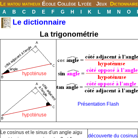
Le matou matheux
École
Collège
Lycée
Jeux
Dictionnaire
A
B
C
D
E
F
G
H
I
K
L
M
N
O
Le dictionnaire
La trigonométrie
Présentation Flash
Le cosinus et le sinus d'un angle aigu
découverte du cosinus