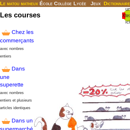
Le matou matheux
École
Collège
Lycée
Jeux
Dictionnaire
u
Les courses
X
te
ici
Chez les
commerçants
avec nombres
entiers
Dans
une
superette
avec nombres
entiers et plusieurs
articles identiques
Dans un
supermarché