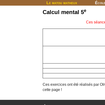
Le matou matheux
Écol
e
Calcul mental 5
Ces séances
Ces exercices ont été réalisés par Oliv
cette page !