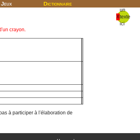
Jeux
Dictionnaire
un
X
texte
ici
d'un crayon.
as à participer à l'élaboration de