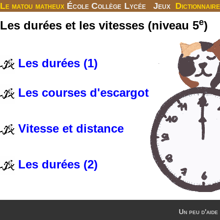
Le matou matheux
École
Collège
Lycée
Jeux
Dictionnaire
e
Les durées et les vitesses (niveau 5
)
Les durées (1)
Les courses d'escargot
Vitesse et distance
Les durées (2)
Un peu d'aide