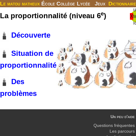
Le matou matheux
École
Collège
Lycée
Jeux
Dictionnaire
u
e
La proportionnalité (niveau 6
)
X
t
i
Découverte
Situation de
proportionnalité
Des
problèmes
Un peu d'aide
Questions fréquentes
Les parcours