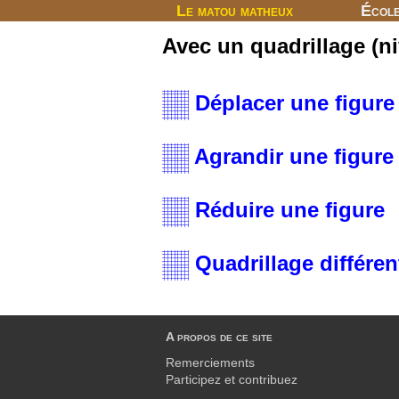
Le matou matheux
Écol
Avec un quadrillage (
Déplacer une figure
Agrandir une figure
Réduire une figure
Quadrillage différen
A propos de ce site
Remerciements
Participez et contribuez