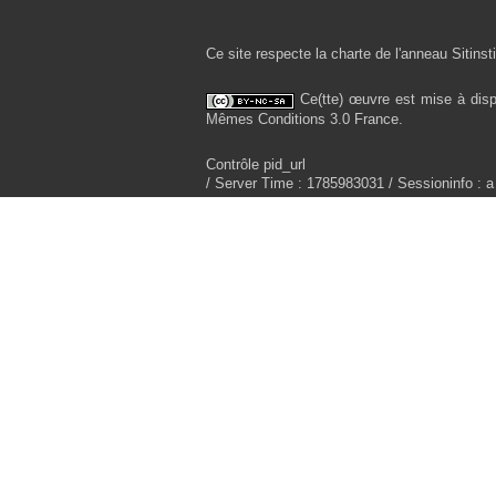
Ce site respecte la charte de l'anneau Sitinsti
Ce(tte) œuvre est mise à disp
Mêmes Conditions 3.0 France.
Contrôle pid_url
/ Server Time : 1785983031 / Sessioninfo : a