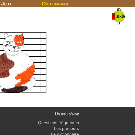
Jeux
Dictionnaire
un
X
texte
ici
Un peu d'aide
Questions fréquentes
Les parcours
Le dictionnaire