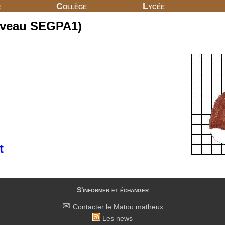
e
Collège
Lycée
niveau SEGPA1)
t
S'informer et échanger
Contacter le Matou matheux
Les news