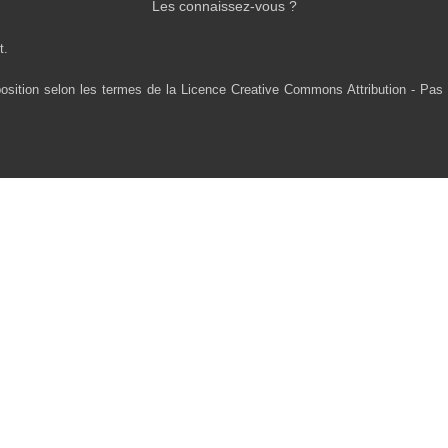
Les connaissez-vous ?
t.
osition selon les termes de la Licence Creative Commons Attribution - Pas 