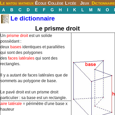
Le matou matheux
École
Collège
Lycée
Jeux
Dictionnaire
A
B
C
D
E
F
G
H
I
K
L
M
N
O
Le dictionnaire
Le prisme droit
Un
prisme droit
est un solide
possèdant :
deux
bases
identiques et parallèles
qui sont des polygones
des
faces
latérales
qui sont des
rectangles.
Il y a autant de faces latérales que de
sommets au polygone de base.
Le pavé droit est un prisme droit
particulier : sa base est un rectangle.
aire latérale
= périmètre d'une base x
hauteur