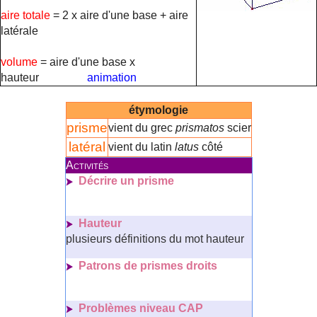
aire totale
= 2 x aire d'une base + aire
latérale
volume
= aire d'une base x
hauteur
animation
étymologie
prisme
vient du grec
prismatos
scier
latéral
vient du latin
latus
côté
Activités
Décrire un prisme
Hauteur
plusieurs définitions du mot hauteur
Patrons de prismes droits
Problèmes niveau CAP