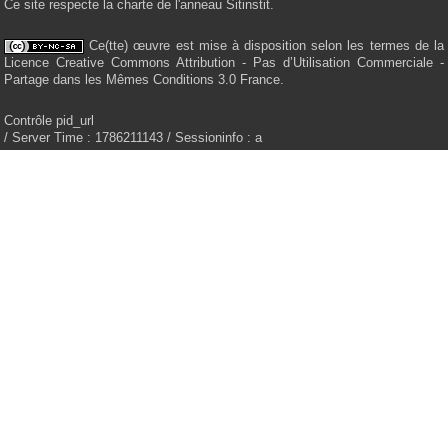
Ce site respecte la charte de l'anneau Sitinstit.
Ce(tte) œuvre est mise à disposition selon les termes de la
Licence Creative Commons Attribution - Pas d’Utilisation Commerciale -
Partage dans les Mêmes Conditions 3.0 France.
Contrôle pid_url
/ Server Time : 1786211143 / Sessioninfo : a