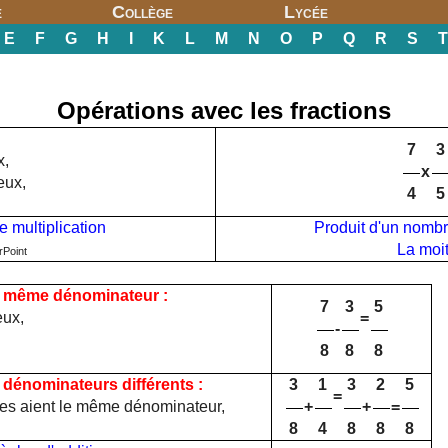
e
Collège
Lycée
E
F
G
H
I
K
L
M
N
O
P
Q
R
S
T
Opérations avec les fractions
7
3
x,
x
eux,
4
5
e multiplication
Produit d'un nombre
La moiti
rPoint
e même dénominateur :
7
3
5
eux,
=
-
8
8
8
 dénominateurs différents :
3
1
3
2
5
=
lles aient le même dénominateur,
+
+
=
8
4
8
8
8