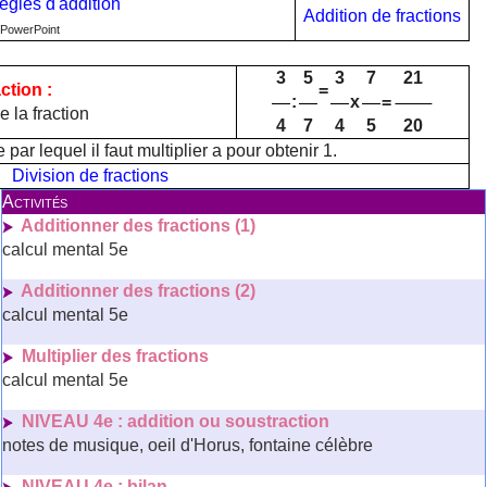
ègles d'addition
Addition de fractions
 PowerPoint
3
5
3
7
21
ction :
=
:
x
=
e la fraction
4
7
4
5
20
ar lequel il faut multiplier a pour obtenir 1.
Division de fractions
Activités
Additionner des fractions (1)
calcul mental 5e
Additionner des fractions (2)
calcul mental 5e
Multiplier des fractions
calcul mental 5e
NIVEAU 4e : addition ou soustraction
notes de musique, oeil d'Horus, fontaine célèbre
NIVEAU 4e : bilan