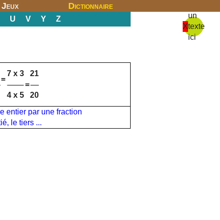
Jeux
Dictionnaire
un
U
V
Y
Z
X
texte
ici
7 x 3
21
=
=
4 x 5
20
 entier par une fraction
é, le tiers ...