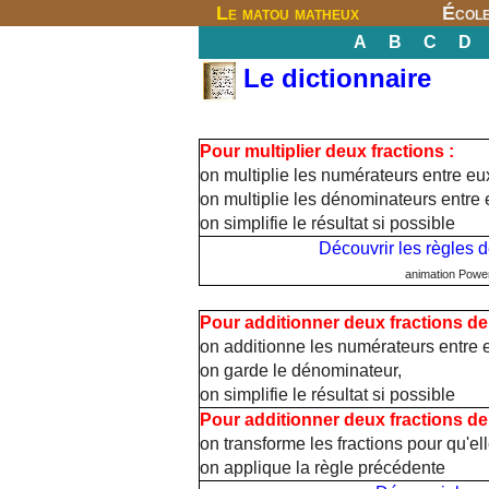
Le matou matheux
Écol
A
B
C
D
Le dictionnaire
Pour multiplier deux fractions :
on multiplie les numérateurs entre eu
on multiplie les dénominateurs entre 
on simplifie le résultat si possible
Découvrir les règles d
animation Powe
Pour additionner deux fractions d
on additionne les numérateurs entre 
on garde le dénominateur,
on simplifie le résultat si possible
Pour additionner deux fractions de
on transforme les fractions pour qu'e
on applique la règle précédente