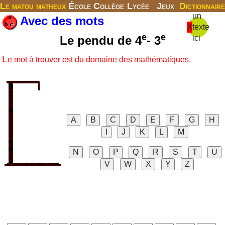
Le matou matheux
École
Collège
Lycée
Jeux
Dictionnaire
un
Avec des mots
X
texte
e
e
Le pendu de 4
- 3
ici
L
e mot à trouver est du domaine des mathématiques.