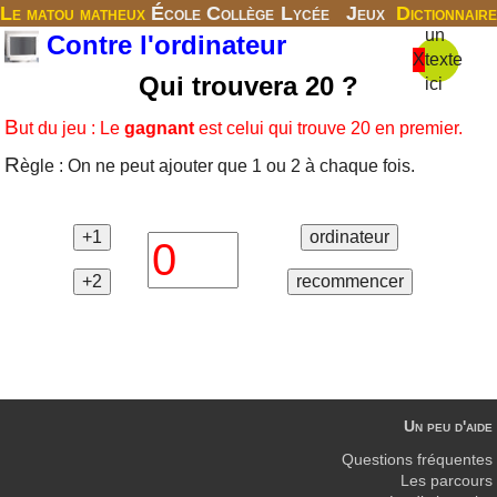
Le matou matheux
École
Collège
Lycée
Jeux
Dictionnaire
un
Contre l'ordinateur
X
texte
Qui trouvera 20 ?
ici
B
ut du jeu : Le
gagnant
est celui qui trouve 20 en premier.
R
ègle : On ne peut ajouter que 1 ou 2 à chaque fois.
Un peu d'aide
Questions fréquentes
Les parcours