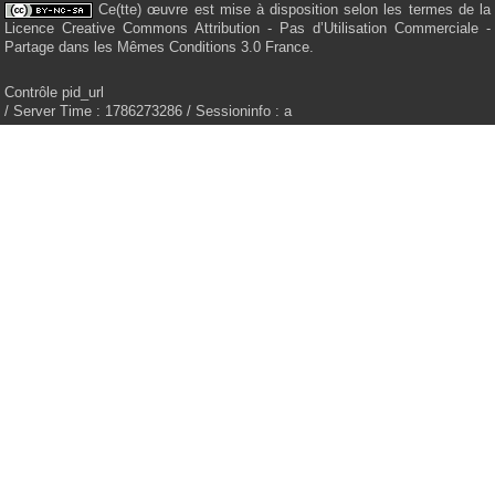
Ce(tte) œuvre est mise à disposition selon les termes de la
Licence Creative Commons Attribution - Pas d’Utilisation Commerciale -
Partage dans les Mêmes Conditions 3.0 France.
Contrôle pid_url
/ Server Time : 1786273286 / Sessioninfo : a