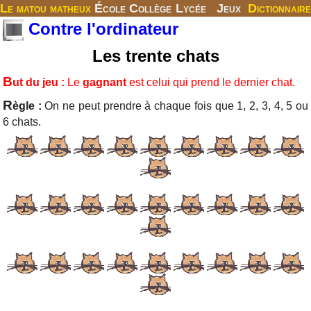
Le matou matheux
École
Collège
Lycée
Jeux
Dictionnaire
Contre l'ordinateur
Les trente chats
B
ut du jeu :
Le
gagnant
est celui qui prend le dernier chat.
R
ègle :
On ne peut prendre à chaque fois que 1, 2, 3, 4, 5 ou
6 chats.