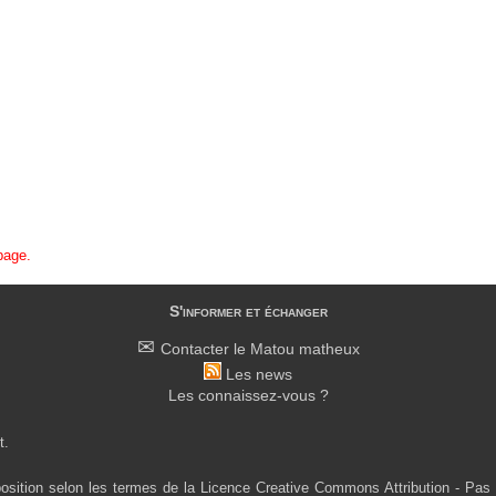
 page.
S'informer et échanger
Contacter le Matou matheux
Les news
Les connaissez-vous ?
t.
osition selon les termes de la Licence Creative Commons Attribution - Pas 