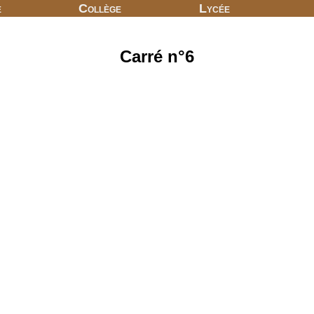
e
Collège
Lycée
Carré n°6