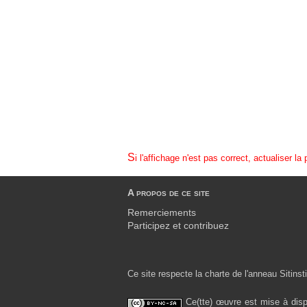
Si l'affichage n'est pas correct, actualiser la
A propos de ce site
Remerciements
Participez et contribuez
Ce site respecte la charte de l'anneau Sitinsti
Ce(tte) œuvre est mise à disp