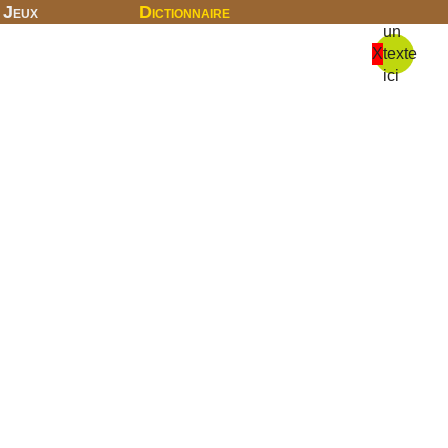
Jeux
Dictionnaire
un
X
texte
ici