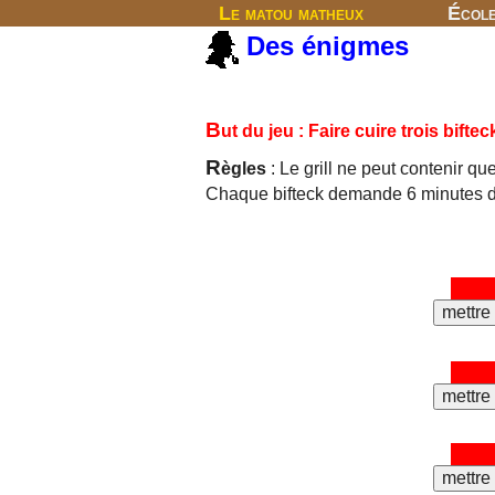
Le matou matheux
Écol
Des énigmes
B
ut du jeu : Faire cuire trois bifte
R
ègles
: Le grill ne peut contenir qu
Chaque bifteck demande 6 minutes de