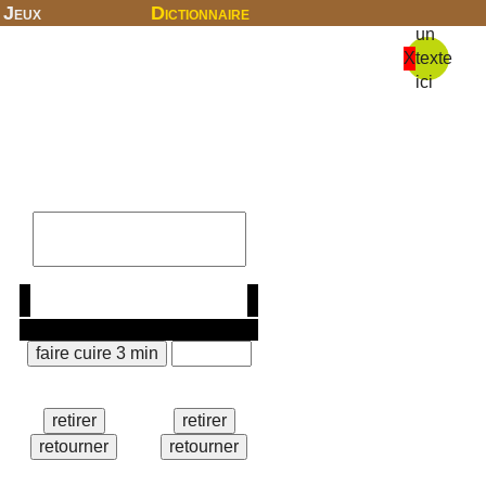
Jeux
Dictionnaire
un
X
texte
ici