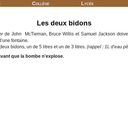
e
Collège
Lycée
Les deux bidons
er
de John McTiernan, Bruce Willis et Samuel Jackson doiven
'une fontaine.
ux bidons, un de 5 litres et un de 3 litres.
(rappel : 1L d'eau p
avant que la bombe n'explose.