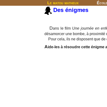
Le matou matheux
Écol
Des énigmes
D
ans le film
Une journée en enf
désamorcer une bombe, à proximité d
Pour cela, ils ne disposent que de de
A
ide-les à résoudre cette énigme 