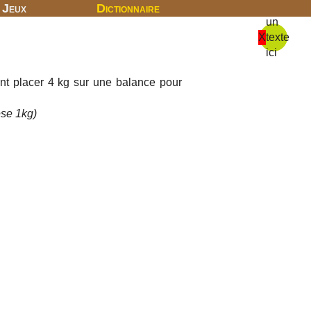
Jeux
Dictionnaire
un
X
texte
ici
t placer 4 kg sur une balance pour
èse 1kg)