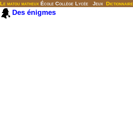
Le matou matheux
École
Collège
Lycée
Jeux
Dictionnaire
Des énigmes