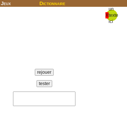
Jeux
Dictionnaire
un
X
texte
ici