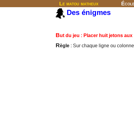
Le matou matheux
Écol
Des énigmes
B
ut du jeu : Placer huit jetons aux
R
ègle
: Sur chaque ligne ou colonne, 