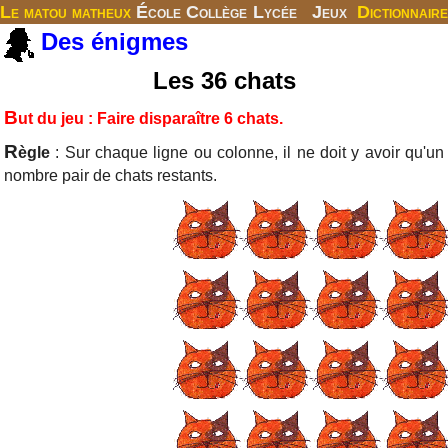
Le matou matheux
École
Collège
Lycée
Jeux
Dictionnaire
Des énigmes
Les 36 chats
B
ut du jeu : Faire disparaître 6 chats.
R
ègle
: Sur chaque ligne ou colonne, il ne doit y avoir qu'un
nombre pair de chats restants.