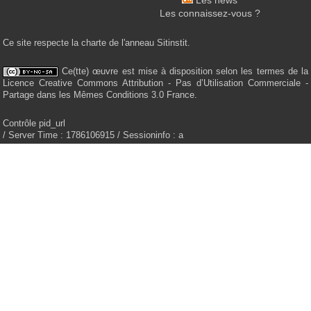
Les news
Les connaissez-vous ?
Ce site respecte la charte de l'anneau Sitinstit.
Ce(tte) œuvre est mise à disposition selon les termes de la
Licence Creative Commons Attribution - Pas d’Utilisation Commerciale -
Partage dans les Mêmes Conditions 3.0 France.
Contrôle pid_url
/ Server Time : 1786106915 / Sessioninfo : a