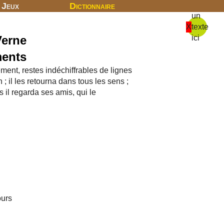
Jeux
Dictionnaire
un
X
texte
Verne
ici
ments
ment, restes indéchiffrables de lignes
il les retourna dans tous les sens ;
s il regarda ses amis, qui le
ours