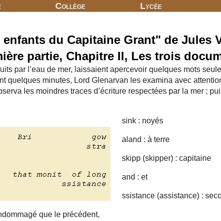
e
Collège
Lycée
 enfants du Capitaine Grant" de Jules 
ière partie, Chapitre II, Les trois docu
its par l’eau de mer, laissaient apercevoir quelques mots seule
 quelques minutes, Lord Glenarvan les examina avec attention ; 
 observa les moindres traces d’écriture respectées par la mer ; pui
sink : noyés
aland : à terre
skipp (skipper) : capitaine
and : et
ssistance (assistance) : sec
endommagé que le précédent,