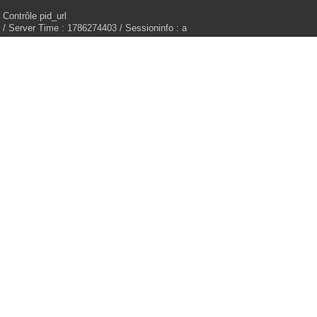
Contrôle pid_url
/ Server Time : 1786274403 / Sessioninfo : a