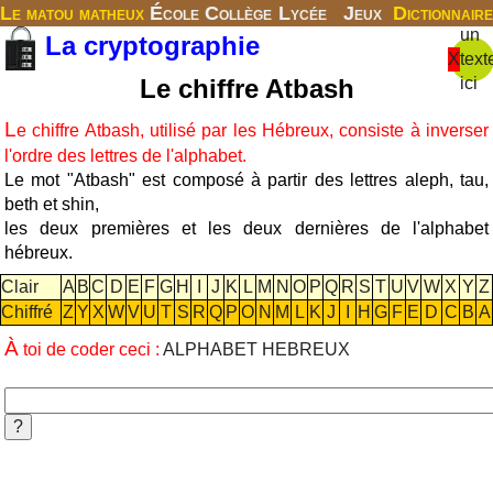
Le matou matheux
École
Collège
Lycée
Jeux
Dictionnaire
un
La cryptographie
X
text
Le chiffre Atbash
ici
L
e chiffre Atbash, utilisé par les Hébreux, consiste à inverser
l'ordre des lettres de l'alphabet.
Le mot "Atbash" est composé à partir des lettres aleph, tau,
beth et shin,
les deux premières et les deux dernières de l'alphabet
hébreux.
Clair
A
B
C
D
E
F
G
H
I
J
K
L
M
N
O
P
Q
R
S
T
U
V
W
X
Y
Z
Chiffré
Z
Y
X
W
V
U
T
S
R
Q
P
O
N
M
L
K
J
I
H
G
F
E
D
C
B
A
À
toi de coder ceci :
ALPHABET HEBREUX