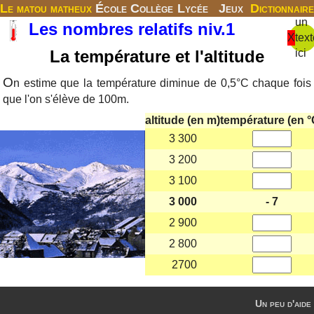
Le matou matheux
École
Collège
Lycée
Jeux
Dictionnaire
un
Les nombres relatifs niv.1
X
text
La température et l'altitude
ici
O
n estime que la température diminue de 0,5°C chaque fois
que l'on s'élève de 100m.
altitude (en m)
température (en °
3 300
3 200
3 100
3 000
- 7
2 900
2 800
2700
Un peu d'aide