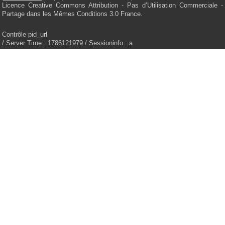
Licence Creative Commons Attribution - Pas d’Utilisation Commerciale -
Partage dans les Mêmes Conditions 3.0 France.
Contrôle pid_url
/ Server Time : 1786121979 / Sessioninfo : a