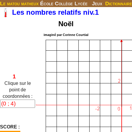
Le matou matheux
École
Collège
Lycée
Jeux
Dictionnaire
Les nombres relatifs niv.1
Noël
imaginé par Corinne Courtial
Clique sur le
point de
coordonnées :
SCORE :