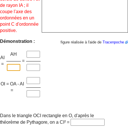
de rayon IA ; il
coupe l'axe des
ordonnées en un
point C d'ordonnée
positive.
Démonstration :
figure réalisée à l'aide de
Tracenpoche
AH
AI
=
=
OI = OA - AI
=
Dans le triangle OCI rectangle en O, d'après le
théorème de Pythagore, on a CI² =