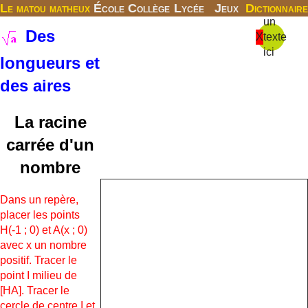
Le matou matheux
École
Collège
Lycée
Jeux
Dictionnaire
un
Des
X
texte
ici
longueurs et
des aires
La racine
carrée d'un
nombre
Dans un repère,
placer les points
H(-1 ; 0) et A(x ; 0)
avec x un nombre
positif. Tracer le
point I milieu de
[HA]. Tracer le
cercle de centre I et