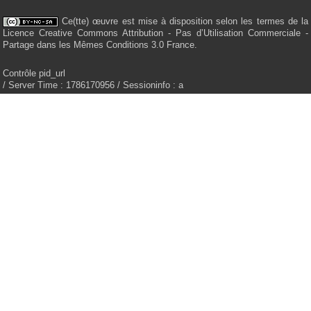
Ce(tte) œuvre est mise à disposition selon les termes de la
Licence Creative Commons Attribution - Pas d’Utilisation Commerciale -
Partage dans les Mêmes Conditions 3.0 France.
Contrôle pid_url
/ Server Time : 1786170956 / Sessioninfo : a