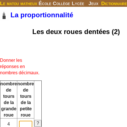
Le matou matheux
École
Collège
Lycée
Jeux
Dictionnaire
La proportionnalité
Les deux roues dentées (2)
Donner les
réponses en
nombres décimaux.
nombre
nombre
de
de
tours
tours
de la
de la
grande
petite
roue
roue
4