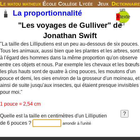
Le matou matheux
École
Collège
Lycée
Jeux
Dictionnaire
un
La proportionnalité
X
texte
"Les voyages de Gulliver" de
ici
Jonathan Swift
"La taille des Lilliputiens est un peu au-dessous de six pouces.
Tous les animaux, aussi bien que les plantes et les arbres, sont
à l'égard des hommes dans la même proportion qu'on observe
entre ces objets et nous. Par exemple les chevaux et les bœufs
les plus hauts sont de quatre à cinq pouces, les moutons d'un
pouce et demi, les oies environ de la grosseur d'un moineau, et
ainsi de suite jusqu'aux insectes, qui étaient presque invisibles
pour moi."
1 pouce = 2,54 cm
Quelle est la taille en centimètres d'un Lilliputien
de 6 pouces ?
arrondir à l'unité