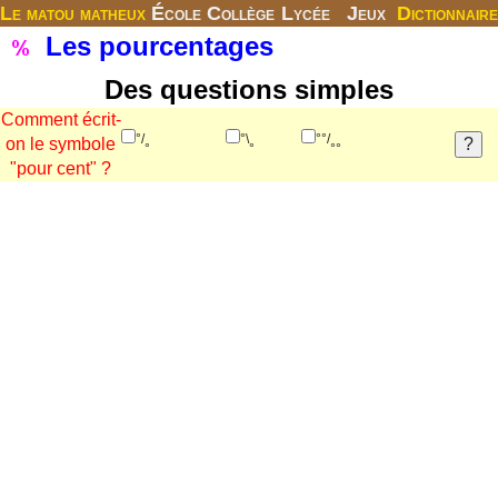
Le matou matheux
École
Collège
Lycée
Jeux
Dictionnaire
Les pourcentages
Des questions simples
Comment écrit-
°/
°\
°°/
on le symbole
°
°
°°
"pour cent" ?