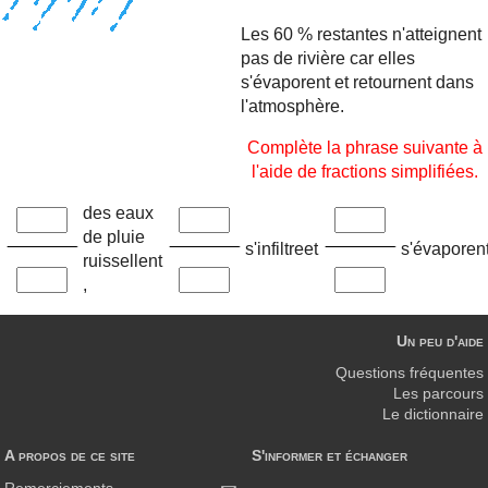
Les 60 % restantes n'atteignent
pas de rivière car elles
s'évaporent et retournent dans
l'atmosphère.
Complète la phrase suivante à
l'aide de fractions simplifiées.
des eaux
de pluie
s'infiltre
et
s'évaporen
ruissellent
,
Un peu d'aide
Questions fréquentes
Les parcours
Le dictionnaire
A propos de ce site
S'informer et échanger