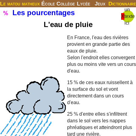
Le matou matheux
École
Collège
Lycée
Jeux
Dictionnaire
un
Les pourcentages
X
texte
L'eau de pluie
ici
En France, l'eau des rivières
provient en grande partie des
eaux de pluie.
Selon l'endroit elles convergent
plus ou moins vite vers un cours
d'eau.
15 % de ces eaux ruissellent à
la surface du sol et vont
directement dans un cours
d'eau.
25 % d'entre elles s'infiltrent
dans le sol vers les nappes
phréatiques et atteindront plus
tard une rivière.