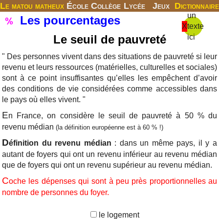
Le matou matheux
École
Collège
Lycée
Jeux
Dictionnaire
un
Les pourcentages
X
texte
Le seuil de pauvreté
ici
" Des personnes vivent dans des situations de pauvreté si leur
revenu et leurs ressources (matérielles, culturelles et sociales)
sont à ce point insuffisantes qu’elles les empêchent d’avoir
des conditions de vie considérées comme accessibles dans
le pays où elles vivent. "
E
n France, on considère le seuil de pauvreté à 50 % du
revenu médian
(la définition européenne est à 60 % !)
D
éfinition du revenu médian
: dans un même pays, il y a
autant de foyers qui ont un revenu inférieur au revenu médian
que de foyers qui ont un revenu supérieur au revenu médian.
C
oche les dépenses qui sont à peu près proportionnelles au
nombre de personnes du foyer.
le logement