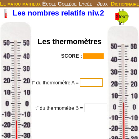
Le matou matheux
École
Collège
Lycée
Jeux
Dictionnaire
un
Les nombres relatifs niv.2
X
texte
ici
Les thermomètres
SCORE :
t° du thermomètre A =
t° du thermomètre B =