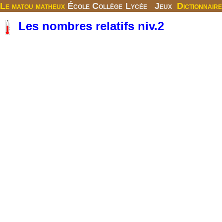
Le matou matheux
École
Collège
Lycée
Jeux
Dictionnaire
Les nombres relatifs niv.2