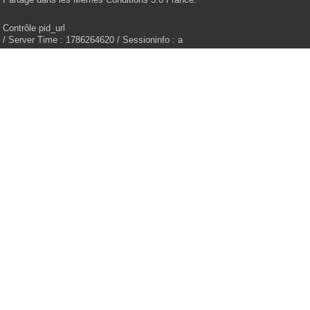
Contrôle pid_url
/ Server Time : 1786264620 / Sessioninfo : a