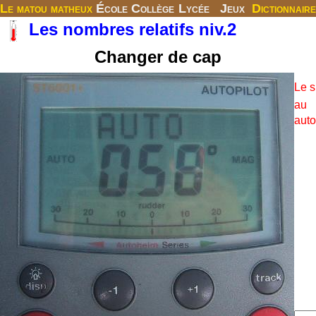
Le matou matheux
École
Collège
Lycée
Jeux
Dictionnaire
Les nombres relatifs niv.2
Changer de cap
Le s
au
auto