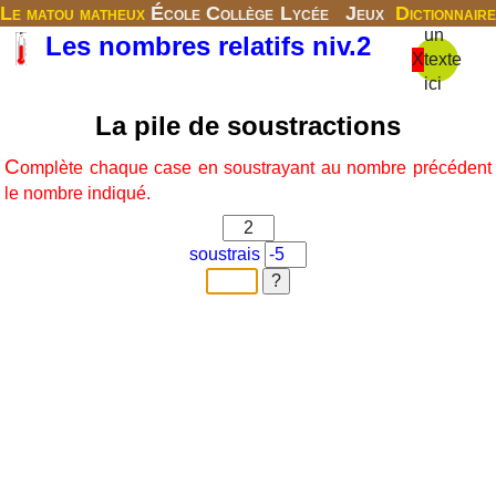
Le matou matheux
École
Collège
Lycée
Jeux
Dictionnaire
un
Les nombres relatifs niv.2
X
texte
ici
La pile de soustractions
C
omplète chaque case en soustrayant au nombre précédent
le nombre indiqué.
soustrais