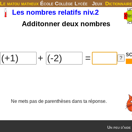
Le matou matheux
École
Collège
Lycée
Jeux
Dictionnaire
u
Les nombres relatifs niv.2
X
te
Additonner deux nombres
ici
SC
+
=
Ne mets pas de parenthèses dans ta réponse.
Un peu d'aide