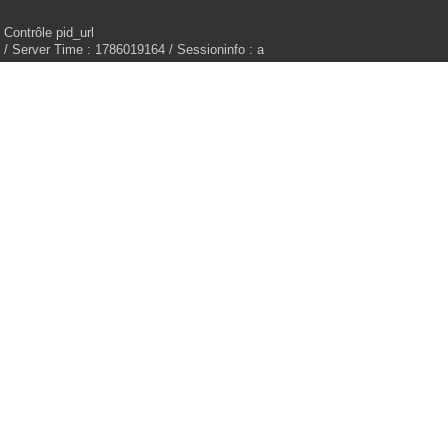
Contrôle pid_url
/ Server Time : 1786019164 / Sessioninfo : a