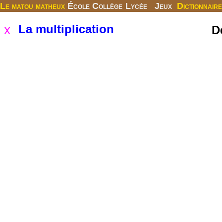
Le matou matheux
École
Collège
Lycée
Jeux
Dictionnaire
La multiplication
D