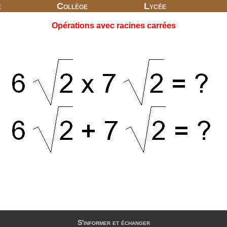
e
Collège
Lycée
Opérations avec racines carrées
S'informer et échanger