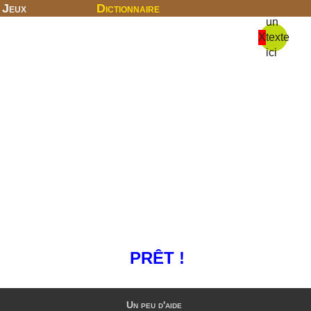
Jeux
Dictionnaire
un
X
texte
ici
PRÊT !
Un peu d'aide