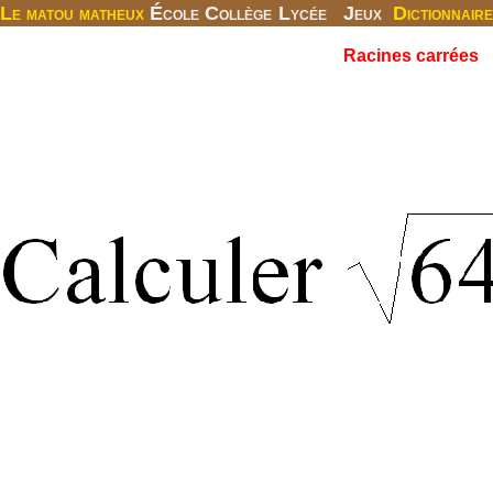
Le matou matheux
École
Collège
Lycée
Jeux
Dictionnaire
Racines carrées